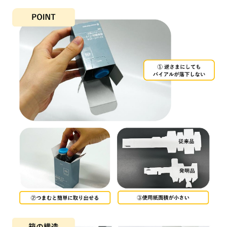
ご挨拶
経営理念
事業紹介
沿革
会社概要
役員一覧
印刷包材事業
拠点一覧
包装システム販売事業
IR情報
グループ企業
人材派遣事業
海外事業
IRニュース
長期ビジョン
サステナビリティ
中期経営計画
経営情報
IR資料室
トップメッセージ
株式・社債情報
サステナビリティ方針
財務ハイライト
推進体制
IRカレンダー
CSR報告書
電子公告
環境（Environment）
社会（Social）
当サイトのご利用について
サイトマップ
個人情報保護方針
ガバナンス（Governance）
情報セキュリティ方針
COPYRIGHT © 2025 ASAHI PRINTING CO., LTD.
ALL RIGHTS RESERVED.