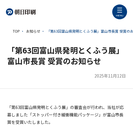
MENU
TOP
お知らせ
「第63回富山県発明とくふう展」富山市長賞 受賞の
「第63回富山県発明とくふう展」
包装の価値創出
富山市長賞 受賞のお知らせ
朝日印刷早わかり
2025年11月12日
採用情報
お問い合わせ
「第63回富山県発明とくふう展」の審査会が行われ、当社が応
募しました「ストッパー付き緩衝機能パッケージ」が富山市長
賞を受賞いたしました。
会社情報