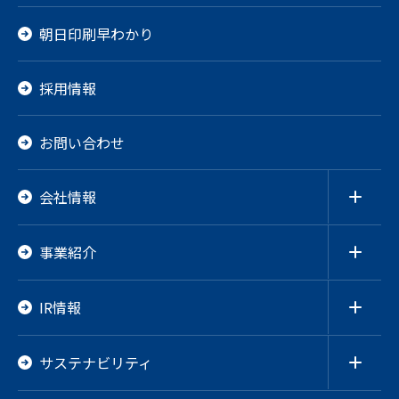
朝日印刷早わかり
採用情報
お問い合わせ
会社情報
ご挨拶
経営理念
事業紹介
沿革
会社概要
役員一覧
印刷包材事業
拠点一覧
包装システム販売事業
IR情報
グループ企業
人材派遣事業
海外事業
IRニュース
長期ビジョン
サステナビリティ
中期経営計画
経営情報