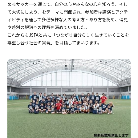
ご挨拶
経営理念
めるサッカーを通じて、自分の心やみんなの心を知ろう、そし
事業紹介
て大切にしよう」をテーマに開催され、参加者は講演とアクテ
沿革
会社概要
ィビティを通して多種多様な人の考え方・あり方を認め、偏見
役員一覧
印刷包材事業
拠点一覧
包装システム販売事業
や差別の解消への理解を深めていました。
IR情報
グループ企業
人材派遣事業
海外事業
これからもJSFAと共に「つながり自分らしく生きていくことを
IRニュース
長期ビジョン
尊重し合う社会の実現」を目指してまいります。
サステナビリティ
中期経営計画
経営情報
IR資料室
トップメッセージ
株式・社債情報
サステナビリティ方針
財務ハイライト
推進体制
IRカレンダー
CSR報告書
電子公告
環境（Environment）
社会（Social）
当サイトのご利用について
サイトマップ
個人情報保護方針
ガバナンス（Governance）
情報セキュリティ方針
COPYRIGHT © 2025 ASAHI PRINTING CO., LTD.
ALL RIGHTS RESERVED.