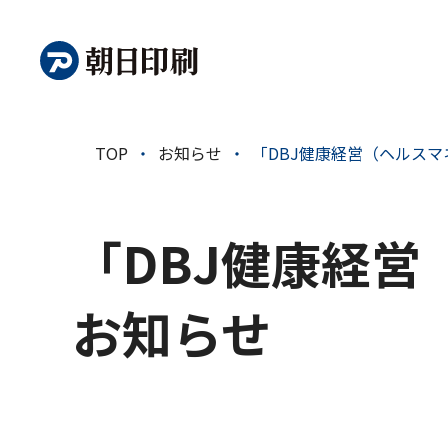
TOP
お知らせ
「DBJ健康経営（ヘルス
包装の価値創出
事業紹
会社情報
事業紹介
IR情報
サステナビリティ
ご挨拶
印刷包材事
IRニュース
トップメッ
印刷包材
経営理念
長期ビジョ
サステナビ
「DBJ健康経
パッケージ
朝日印刷早わかり
パッケー
サステナビリティTOP
会社情報TOP
事業紹介TOP
IR情報TOP
沿革
中期経営計
推進体制
ラベル・シール
ラベル・
お知らせ
添付文書・周辺
添付文書
会社情報
システムソリュ
システム
品質・技術
ご挨拶
品質・技
経営理念
クリエイティブ
クリエイ
沿革
技術ラインナッ
技術ライ