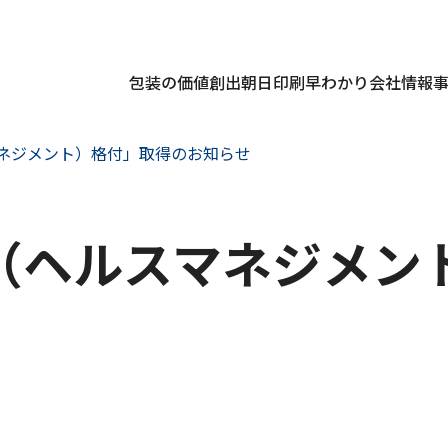
包装の価値創出
朝日印刷早わかり
会社情報
マネジメント）格付」取得のお知らせ
介
IR情報
業
セージ
CSR報告書
経営情報
会社概要
包装シ
事業
IRニュース
ン
リティ方針
環境（Environment）
IR資料室
役員一覧
人材派
営（ヘルスマネジメン
長期ビジョン
ジ
画
社会（Social）
株式・社債情報
拠点一覧
海外事
中期経営計画
シール
資材
経営情報
・周辺資材
ーション・その他
ソリューション・その他
トップメッセージ
術
ディスクロージャーポリシー・IR
部門紹介
ティブ部門紹介
IR資料室
プ紹介
ンナップ紹介