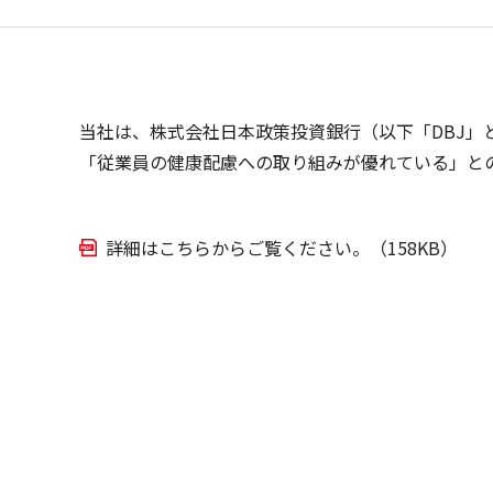
会社概要
包装シス
役員一覧
人材派遣
拠点一覧
海外事業
当社は、株式会社日本政策投資銀行（以下「DBJ」
グループ企業
「従業員の健康配慮への取り組みが優れている」と
詳細はこちらからご覧ください。（158KB）
当サイトのご利用について
サイトマップ
個人情報保護方針
情報