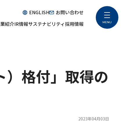
ENGLISH
お問い合わせ
MENU
事業紹介
IR情報
サステナビリティ
採用情報
サステナビリティ
ステム販売事業
ガバナンス（Governance）
グループ企業
財務ハイライト
トップメッセージ
遣事業
IRカレンダー
ト）格付」取得の
サステナビリティ方針
業
電子公告
推進体制
CSR報告書
環境（Environment）
社会（Social）
ポリシー
2023年04月03日
ガバナンス（Governance）