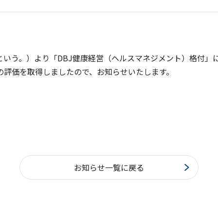
決算関連資料
テム販売事業
報告書「株主の皆様へ」
事業
有価証券報告書
IR説明会資料
という。）より「DBJ健康経営（ヘルスマネジメント）格付」に
の評価を取得しましたので、お知らせいたします。
株式・社債情報
株式の概況
株主総会
グリーンボンド
財務ハイライト
IRカレンダー
お知らせ一覧に戻る
電子公告
セキュリティ方針